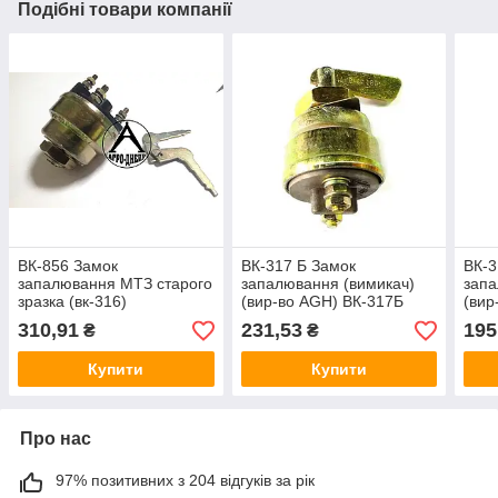
Подібні товари компанії
ВК-856 Замок
ВК-317 Б Замок
ВК-3
запалювання МТЗ старого
запалювання (вимикач)
запа
зразка (вк-316)
(вир-во AGH) ВК-317Б
(вир
310,91
231,53
195
₴
₴
Купити
Купити
Про нас
97% позитивних з 204 відгуків за рік