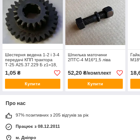
Шестерня ведена 1-2 і 3-4
Шпилька маточини
Гайк
передачі КПП трактора
2ПТС-4 М16*1,5 ліва
М18*
Т-25 А25.37.229 Б z1=18,
z2=31
1,05
52,20
18,
₴
₴/комплект
Купити
Купити
Про нас
97% позитивних з 205 відгуків за рік
Працює з 08.12.2011
м. Дніпро