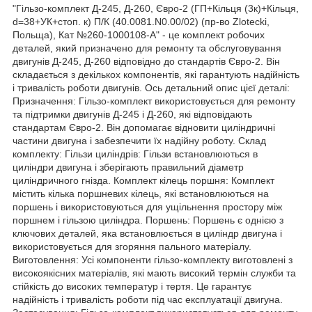
"Гільзо-комплект Д-245, Д-260, Євро-2 (ГП+Кільця (3к)+Кільця,
d=38+УК+стоп. к) П/К (40.0081.N0.00/02) (пр-во Zlotecki,
Польща), Кат №260-1000108-А" - це комплект робочих
деталей, який призначено для ремонту та обслуговування
двигунів Д-245, Д-260 відповідно до стандартів Євро-2. Він
складається з декількох компонентів, які гарантують надійність
і тривалість роботи двигунів. Ось детальний опис цієї деталі:
Призначення: Гільзо-комплект використовується для ремонту
та підтримки двигунів Д-245 і Д-260, які відповідають
стандартам Євро-2. Він допомагає відновити циліндричні
частини двигуна і забезпечити їх надійну роботу. Склад
комплекту: Гільзи циліндрів: Гільзи встановлюються в
циліндри двигуна і зберігають правильний діаметр
циліндричного гнізда. Комплект кілець поршня: Комплект
містить кілька поршневих кілець, які встановлюються на
поршень і використовуються для ущільнення простору між
поршнем і гільзою циліндра. Поршень: Поршень є однією з
ключових деталей, яка встановлюється в циліндр двигуна і
використовується для згоряння пального матеріалу.
Виготовлення: Усі компоненти гільзо-комплекту виготовлені з
високоякісних матеріалів, які мають високий термін служби та
стійкість до високих температур і тертя. Це гарантує
надійність і тривалість роботи під час експлуатації двигуна.