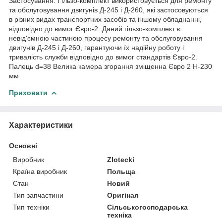
Застосування: Гільзо-комплект використовується для ремонту
та обслуговування двигунів Д-245 і Д-260, які застосовуються
в різних видах транспортних засобів та іншому обладнанні,
відповідно до вимог Євро-2. Даний гільзо-комплект є
невід'ємною частиною процесу ремонту та обслуговування
двигунів Д-245 і Д-260, гарантуючи їх надійну роботу і
тривалість служби відповідно до вимог стандартів Євро-2.
Палець d=38 Велика камера згорання зміщенна Євро 2 H-230
мм
Приховати
Характеристики
Основні
Виробник
Zlotecki
Країна виробник
Польща
Стан
Новий
Тип запчастини
Оригінал
Тип техніки
Сільськогосподарська
техніка