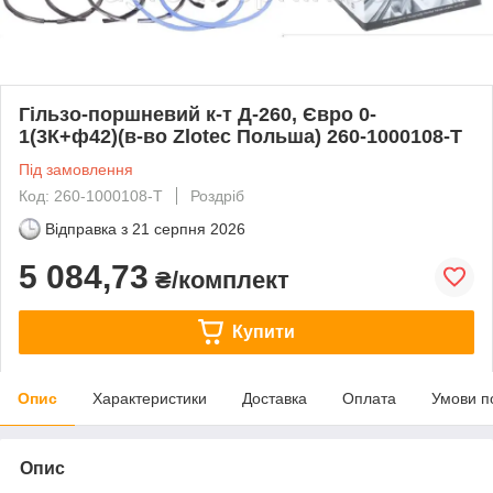
Гільзо-поршневий к-т Д-260, Євро 0-
1(3К+ф42)(в-во Zlotec Польша) 260-1000108-Т
Під замовлення
Код: 260-1000108-Т
Роздріб
Відправка з
21 серпня 2026
5 084,73
₴/комплект
Купити
Опис
Характеристики
Доставка
Оплата
Умови п
Опис