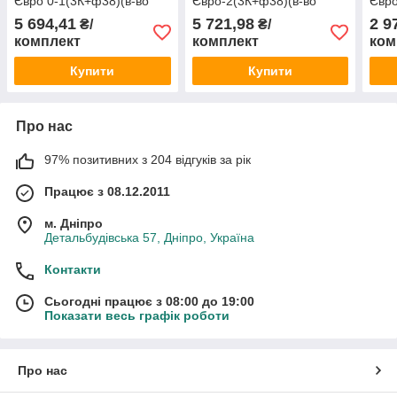
Євро 0-1(3К+ф38)(в-во
Євро-2(3К+ф38)(в-во
Євро
Zlotec Польша)
Zlotec Польша
5 694,41
5 721,98
2 9
₴/
₴/
комплект
комплект
ком
Купити
Купити
Про нас
97% позитивних з 204 відгуків за рік
Працює з 08.12.2011
м. Дніпро
Детальбудівська 57, Дніпро, Україна
Контакти
Сьогодні працює з 08:00 до 19:00
Показати весь графік роботи
Про нас