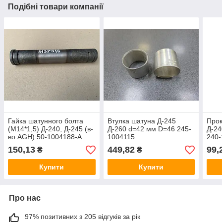
Подібні товари компанії
Гайка шатунного болта
Втулка шатуна Д-245
Прок
(М14*1,5) Д-240, Д-245 (в-
Д-260 d=42 мм D=46 245-
Д-24
во AGH) 50-1004188-А
1004115
240
150,13
449,82
99,
₴
₴
Купити
Купити
Про нас
97% позитивних з 205 відгуків за рік