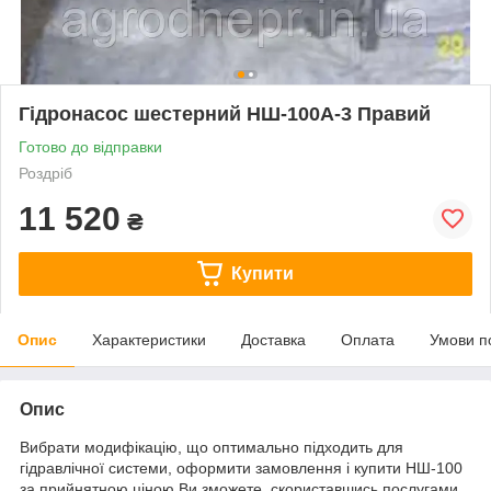
Гідронасос шестерний НШ-100А-3 Правий
Готово до відправки
Роздріб
11 520
₴
Купити
Опис
Характеристики
Доставка
Оплата
Умови п
Опис
Вибрати модифікацію, що оптимально підходить для
гідравлічної системи, оформити замовлення і купити НШ-100
за прийнятною ціною Ви зможете, скориставшись послугами