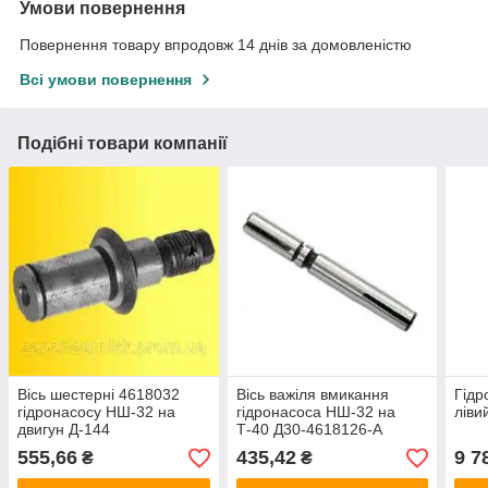
Умови повернення
Повернення товару впродовж 14 днів за домовленістю
Всі умови повернення
Подібні товари компанії
Вісь шестерні 4618032
Вісь важіля вмикання
Гідр
гідронасосу НШ-32 на
гідронасоса НШ-32 на
ліви
двигун Д-144
Т-40 Д30-4618126-А
Д37М-4618031
555,66
435,42
9 7
₴
₴