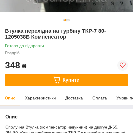
Втулка перехідна на турбіну ТКР-7 80-
1205038Б Компенсатор
Готово до відправки
Роздріб
348
₴
Купити
Опис
Характеристики
Доставка
Оплата
Умови п
Опис
Сполучна Втулка (компенсатор чавунний) на двигун Д-65,
РМ-80, з'єднує турбокомпресор ТКР-7 з патрубком вихлопної