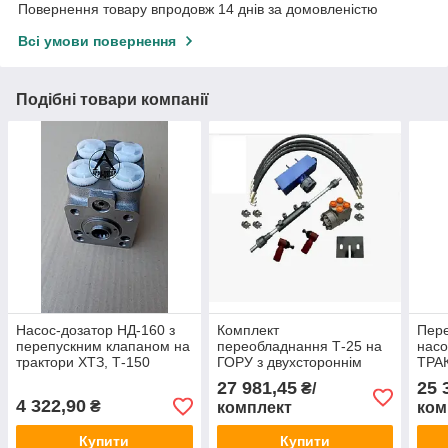
Повернення товару впродовж 14 днів за домовленістю
Всі умови повернення
Подібні товари компанії
Насос-дозатор НД-160 з
Комплект
Пере
перепускним клапаном на
переобладнання Т-25 на
насо
трактори ХТЗ, Т-150
ГОРУ з двухстороннім
ТРАК
циліндром
НД-
27 981,45
25 
₴/
4 322,90
₴
комплект
ком
Купити
Купити