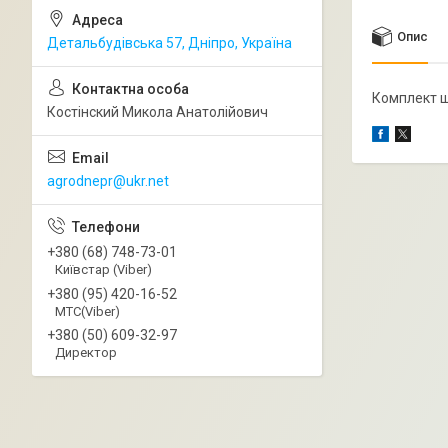
Опис
Детальбудівська 57, Дніпро, Україна
Комплект ш
Костінский Микола Анатолійович
agrodnepr@ukr.net
+380 (68) 748-73-01
Київстар (Viber)
+380 (95) 420-16-52
МТС(Viber)
+380 (50) 609-32-97
Директор