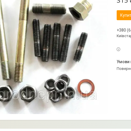
315 
Купи
+380 (6
Київстар
поверн