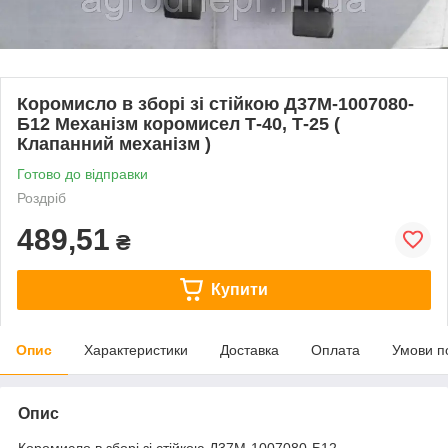
Коромисло в зборі зі стійкою Д37М-1007080-
Б12 Механізм коромисел Т-40, Т-25 (
Клапанний механізм )
Готово до відправки
Роздріб
489,51
₴
Купити
Опис
Характеристики
Доставка
Оплата
Умови п
Опис
Коромисло в зборі зі стійкою Д37М-1007080-Б12