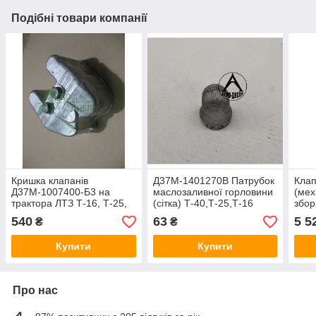
Подібні товари компанії
Кришка клапанів
Д37М-1401270В Патрубок
Клап
Д37М-1007400-Б3 на
маслозаливної горловини
(мех
трактора ЛТЗ Т-16, Т-25,
(сітка) Т-40,Т-25,Т-16
збор
Т-40
540
63
5 5
₴
₴
Купити
Купити
Про нас