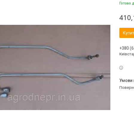
Готово 
410,
Купи
+380 (6
Київстар
поверн