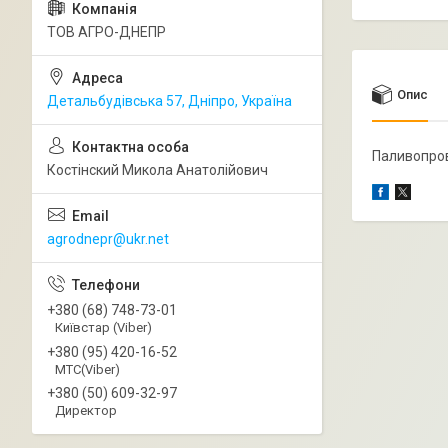
ТОВ АГРО-ДНЕПР
Опис
Детальбудівська 57, Дніпро, Україна
Паливопров
Костінский Микола Анатолійович
agrodnepr@ukr.net
+380 (68) 748-73-01
Київстар (Viber)
+380 (95) 420-16-52
МТС(Viber)
+380 (50) 609-32-97
Директор