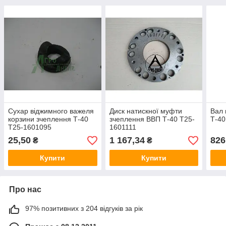
Сухар віджимного важеля
Диск натискної муфти
Вал 
корзини зчеплення Т-40
зчеплення ВВП Т-40 Т25-
Т-40
Т25-1601095
1601111
25,50
1 167,34
826
₴
₴
Купити
Купити
Про нас
97% позитивних з 204 відгуків за рік