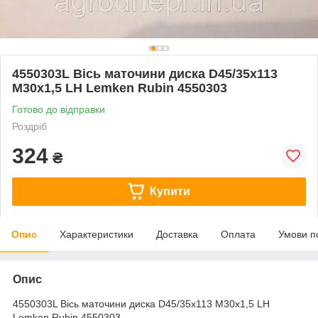
4550303L Вісь маточини диска D45/35x113
M30x1,5 LH Lemken Rubin 4550303
Готово до відправки
Роздріб
324
₴
Купити
Опис
Характеристики
Доставка
Оплата
Умови п
Опис
4550303L Вісь маточини диска D45/35x113 M30x1,5 LH
Lemken Rubin 4550303