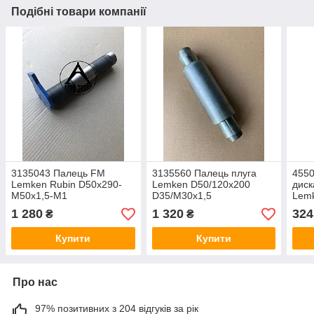
Подібні товари компанії
3135043 Палець FM
3135560 Палець плуга
4550
Lemken Rubin D50x290-
Lemken D50/120x200
диск
М50х1,5-М1
D35/M30x1,5
Lemk
1 280
1 320
324
₴
₴
Купити
Купити
Про нас
97% позитивних з 204 відгуків за рік