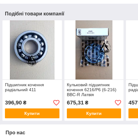
Подібні товари компанії
Підшипник кочення
Кульковий підшипник
Підш
радіальний 411
кочення 6216/Р6 (6-216)
раді
BBC-R Латвія
396,90
675,31
457
₴
₴
Купити
Купити
Про нас