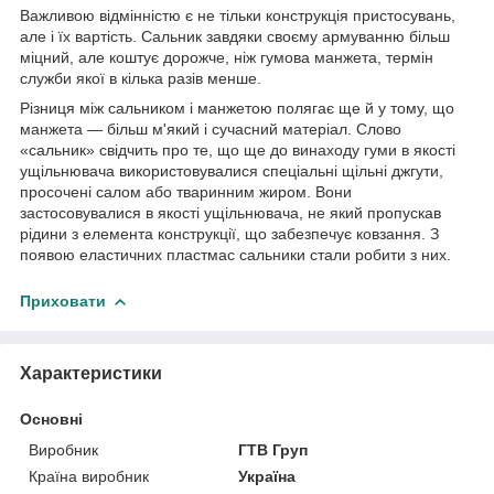
Важливою відмінністю є не тільки конструкція пристосувань,
але і їх вартість. Сальник завдяки своєму армуванню більш
міцний, але коштує дорожче, ніж гумова манжета, термін
служби якої в кілька разів менше.
Різниця між сальником і манжетою полягає ще й у тому, що
манжета — більш м'який і сучасний матеріал. Слово
«сальник» свідчить про те, що ще до винаходу гуми в якості
ущільнювача використовувалися спеціальні щільні джгути,
просочені салом або тваринним жиром. Вони
застосовувалися в якості ущільнювача, не який пропускав
рідини з елемента конструкції, що забезпечує ковзання. З
появою еластичних пластмас сальники стали робити з них.
Приховати
Характеристики
Основні
Виробник
ГТВ Груп
Країна виробник
Україна