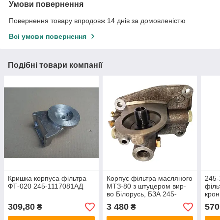
Умови повернення
Повернення товару впродовж 14 днів за домовленістю
Всі умови повернення
Подібні товари компанії
Кришка корпуса фільтра
Корпус фільтра масляного
245-
ФТ-020 245-1117081АД
МТЗ-80 з штуцером вир-
філь
во Білорусь, БЗА 245-
крон
1017015-Б
309,80
3 480
570
₴
₴