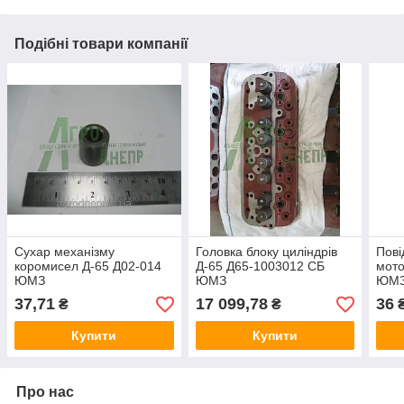
Подібні товари компанії
Сухар механізму
Головка блоку циліндрів
Пові
коромисел Д-65 Д02-014
Д-65 Д65-1003012 СБ
мото
ЮМЗ
ЮМЗ
ЮМ
37,71
17 099,78
36
₴
₴
Купити
Купити
Про нас