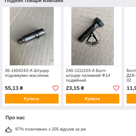
Подібні товари компанії
36-1604243-А Штуцер
240-1111103-А Болт-
Болт
подовжувач маслянки
штуцер паливний Ф14
Д18-
подвійний
02
55,13
23,15
11,
₴
₴
Купити
Купити
Про нас
97% позитивних з 205 відгуків за рік