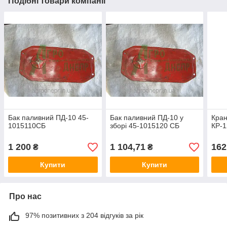
Подібні товари компанії
Бак паливний ПД-10 45-
Бак паливний ПД-10 у
Кран
1015110СБ
зборі 45-1015120 СБ
КР-1
1 200
1 104,71
162
₴
₴
Купити
Купити
Про нас
97% позитивних з 204 відгуків за рік