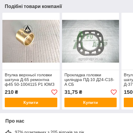
Подібні товари компанії
Втулка верхньої головки
Прокладка головки
Втул
шатуна Д-65 ремонтна
циліндра ПД-10 Д24-С18-
шату
ф45 50-1004115 Р1 ЮМЗ
А СБ
Д-37
Д37М
210
31,75
150
₴
₴
Т-25
Купити
Купити
Про нас
97% позитивних з 205 відгуків за рік