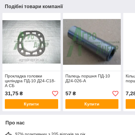
Подібні товари компанії
Прокладка головки
Палець поршня ПД-10
Кіль
циліндра ПД-10 Д24-С18-
Д24-026-А
порш
А СБ
31,75
57
7,2
₴
₴
Купити
Купити
Про нас
97% позитивних з 205 відгуків за рік