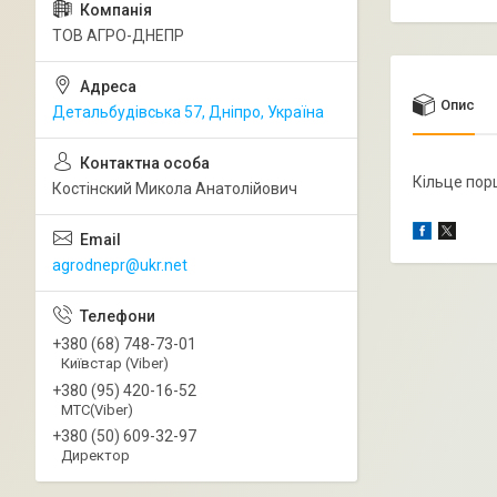
ТОВ АГРО-ДНЕПР
Опис
Детальбудівська 57, Дніпро, Україна
Кільце пор
Костінский Микола Анатолійович
agrodnepr@ukr.net
+380 (68) 748-73-01
Київстар (Viber)
+380 (95) 420-16-52
МТС(Viber)
+380 (50) 609-32-97
Директор