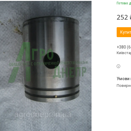
Готово 
252 
Купи
+380 (6
Київстар
поверн