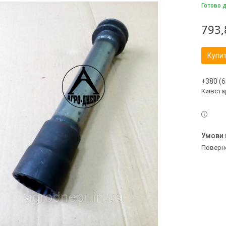
Готово 
793,
Купи
+380 (6
Київстар
поверн