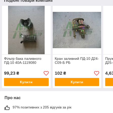
Подібні товари компанії
Фільтр бака паливного
Кран заливний ПД-10 Д24-
Пруж
ПД-10 40А-1119080
С09-Б РБ
Д25
99,23
102
4,6
₴
₴
Купити
Купити
Про нас
97% позитивних з 205 відгуків за рік