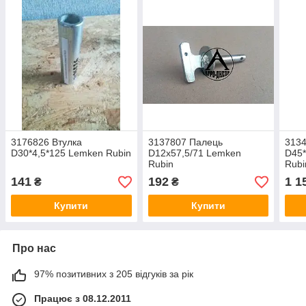
3176826 Втулка
3137807 Палець
3134
D30*4,5*125 Lemken Rubin
D12x57,5/71 Lemken
D45*
Rubin
Rubi
141
192
1 1
₴
₴
Купити
Купити
Про нас
97% позитивних з 205 відгуків за рік
Працює з 08.12.2011